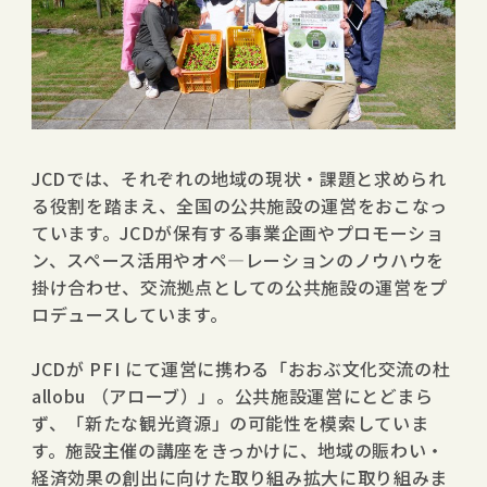
―取り組み事例紹介－
おおぶ文化交流の杜 allobu （愛知県大府市）
PFIにて2014年7月より運営
JCDでは、それぞれの地域の現状・課題と求められ
る役割を踏まえ、全国の公共施設の運営をおこなっ
ています。JCDが保有する事業企画やプロモーショ
ン、スペース活用やオペ―レーションのノウハウを
掛け合わせ、交流拠点としての公共施設の運営をプ
ロデュースしています。
JCDが PFI にて運営に携わる「おおぶ文化交流の杜
allobu （アローブ）」。公共施設運営にとどまら
ず、「新たな観光資源」の可能性を模索していま
す。施設主催の講座をきっかけに、地域の賑わい・
経済効果の創出に向けた取り組み拡大に取り組みま