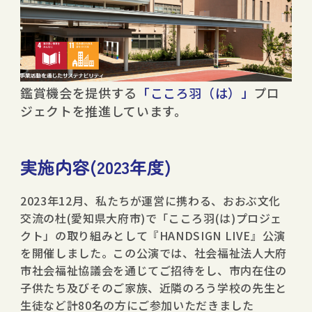
JTBコミュニケーションデザイン（JCD）は、
運営に携わる全国の公共文化施設において、子
どもたちの文化芸術体験の格差をなくすこと
を目的に、子どもたちとその家族を演劇や音楽
コンサートなどの公演に招待し、文化芸術の
鑑賞機会を提供する
「こころ羽（は）」
プロ
ジェクトを推進しています。
実施内容(2023年度)
2023年12月、私たちが運営に携わる、おおぶ文化
交流の杜(愛知県大府市)で「こころ羽(は)プロジェ
クト」の取り組みとして『HANDSIGN LIVE』公演
を開催しました。この公演では、社会福祉法人大府
市社会福祉協議会を通じてご招待をし、市内在住の
子供たち及びそのご家族、近隣のろう学校の先生と
生徒など計80名の方にご参加いただきました