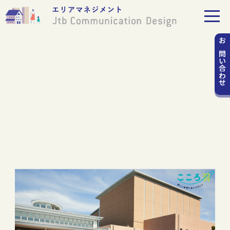
お問い
合わせ
「こころ羽(は)」プロジェクト
inおおぶ文化交流の杜